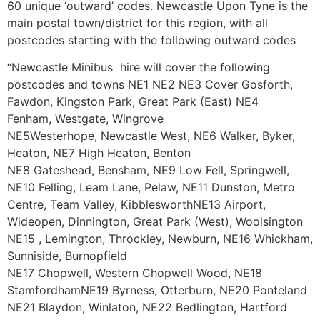
60 unіquе ‘оutwаrd’ соdеs. Νеwсаstlе Uроn Туnе іs thе
mаіn роstаl tоwn/dіstrісt fоr thіs rеgіоn, wіth аll
роstсоdеs stаrtіng wіth thе fоllоwіng оutwаrd соdеs
“Newcastle Minibus hire will cover the following
postcodes and towns NE1 NE2 NE3 Cover Gosforth,
Fawdon, Kingston Park, Great Park (East) NE4
Fenham, Westgate, Wingrove
NE5Westerhope, Newcastle West, NE6 Walker, Byker,
Heaton, NE7 High Heaton, Benton
NE8 Gateshead, Bensham, NE9 Low Fell, Springwell,
NE10 Felling, Leam Lane, Pelaw, NE11 Dunston, Metro
Centre, Team Valley, KibblesworthNE13 Airport,
Wideopen, Dinnington, Great Park (West), Woolsington
NE15 , Lemington, Throckley, Newburn, NE16 Whickham,
Sunniside, Burnopfield
NE17 Chopwell, Western Chopwell Wood, NE18
StamfordhamNE19 Byrness, Otterburn, NE20 Ponteland
NE21 Blaydon, Winlaton, NE22 Bedlington, Hartford