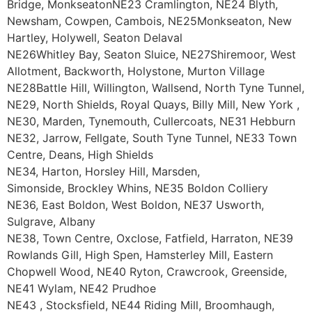
Bridge, MonkseatonNE23 Cramlington, NE24 Blyth,
Newsham, Cowpen, Cambois, NE25Monkseaton, New
Hartley, Holywell, Seaton Delaval
NE26Whitley Bay, Seaton Sluice, NE27Shiremoor, West
Allotment, Backworth, Holystone, Murton Village
NE28Battle Hill, Willington, Wallsend, North Tyne Tunnel,
NE29, North Shields, Royal Quays, Billy Mill, New York ,
NE30, Marden, Tynemouth, Cullercoats, NE31 Hebburn
NE32, Jarrow, Fellgate, South Tyne Tunnel, NE33 Town
Centre, Deans, High Shields
NE34, Harton, Horsley Hill, Marsden,
Simonside, Brockley Whins, NE35 Boldon Colliery
NE36, East Boldon, West Boldon, NE37 Usworth,
Sulgrave, Albany
NE38, Town Centre, Oxclose, Fatfield, Harraton, NE39
Rowlands Gill, High Spen, Hamsterley Mill, Eastern
Chopwell Wood, NE40 Ryton, Crawcrook, Greenside,
NE41 Wylam, NE42 Prudhoe
NE43 , Stocksfield, NE44 Riding Mill, Broomhaugh,