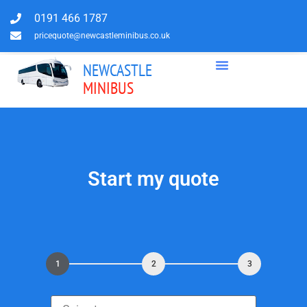
0191 466 1787
pricequote@newcastleminibus.co.uk
NEWCASTLE
MINIBUS
Start my quote
1
2
3