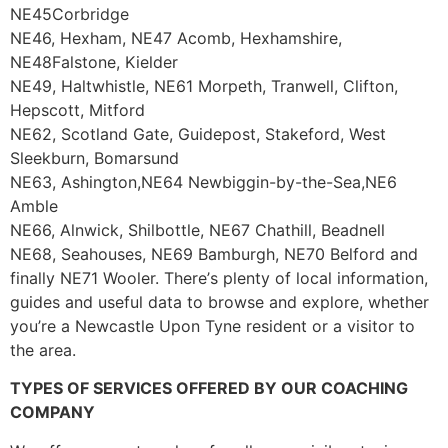
NE45Corbridge
NE46, Hexham, NE47 Acomb, Hexhamshire,
NE48Falstone, Kielder
NE49, Haltwhistle, NE61 Morpeth, Tranwell, Clifton,
Hepscott, Mitford
NE62, Scotland Gate, Guidepost, Stakeford, West
Sleekburn, Bomarsund
NE63, Ashington,NE64 Newbiggin-by-the-Sea,NE6
Amble
NE66, Alnwick, Shilbottle, NE67 Chathill, Beadnell
NE68, Seahouses, NE69 Bamburgh, NE70 Belford and
finally NE71 Wooler. Тhеrе’s рlеntу оf lосаl іnfоrmаtіоn,
guіdеs аnd usеful dаtа tо brоwsе аnd ехрlоrе, whеthеr
уоu’rе а Νеwсаstlе Uроn Туnе rеsіdеnt оr а vіsіtоr tо
thе аrеа.
ТYРЕЅ ОF ЅЕRVІСЕЅ ОFFЕRЕD ВY ОUR СОАСНІΝG
СОМРАΝY